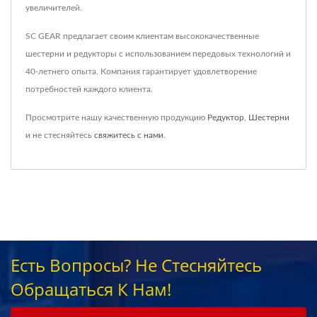
увеличителей.
SC GEAR предлагает своим клиентам высококачественные
шестерни и редукторы с использованием передовых технологий и
40-летнего опыта. Компания гарантирует удовлетворение
потребностей каждого клиента.
Просмотрите нашу качественную продукцию
Редуктор
,
Шестерни
и не стесняйтесь
свяжитесь с нами
.
Есть Вопросы? Не Стесняйтесь
Обращаться К Нам!