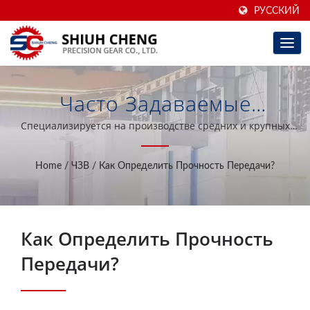
РУССКИЙ
Часто Задаваемые
Вопросы / Тайваньские
Специализируется на производстве средних и крупных
прецизионных промышленных зубчатых колес. Внедрение
Высокоточные Шестерни И
самых современных шлифовальных станков для
Home
/
ЧЗВ
/
Как Определить Прочность Передачи?
профилирования зубчатых колес из Германии в мире.
Редукторы Для 40 Лет |
Shiuh Cheng Precision Gear
Как Определить Прочность
Co., Ltd.
Передачи?