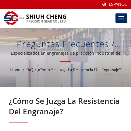
ESPAÑOL
Preguntas Frecuentes /
Engranajes De Precisión De
Especializados en engranajes de precisión industrial de
tamaño mediano y grande. Introducción de las rectificadoras
Alta Calidad Y
de perfil de engranajes más avanzadas del mundo desde
Home
/
FAQ
/
¿Cómo Se Juzga La Resistencia Del Engranaje?
Alemania.
Reductor/aumentador De
Engranajes Con Sede En
¿Cómo Se Juzga La Resistencia
Taiwán Durante 40 Años |
Del Engranaje?
Shiuh Cheng Precision Gear
Co., Ltd.