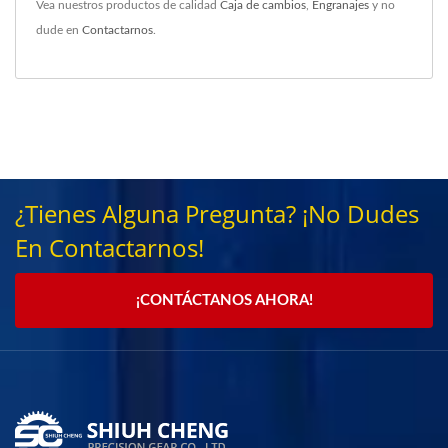
Vea nuestros productos de calidad
Caja de cambios
,
Engranajes
y no
dude en
Contactarnos
.
¿Tienes Alguna Pregunta? ¡No Dudes
En Contactarnos!
¡CONTÁCTANOS AHORA!