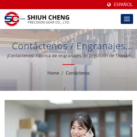
ESPAÑOL
Contáctenos / Engranajes
De Alta Precisión
¡Contáctenos! Fábrica de engranajes de precisión de Taiwán
Rectificados Con Sede En
Home
/
Contáctenos
Taiwán Y
Aumentadores/reductores
De Engranajes Durante 40
Años | Shiuh Cheng
Precision Gear Co., Ltd.