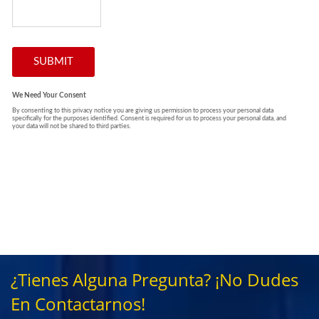
¿Tienes Alguna Pregunta? ¡No Dudes
En Contactarnos!