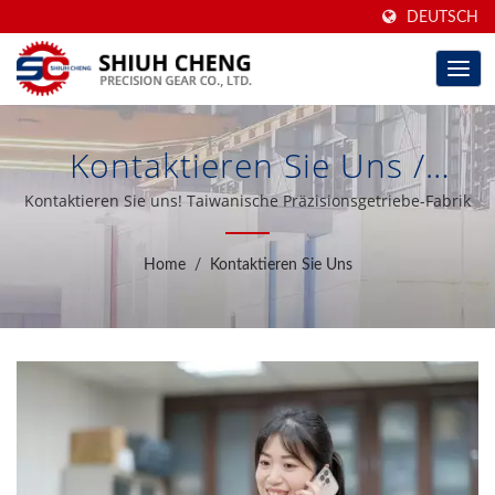
DEUTSCH
Kontaktieren Sie Uns /
Taiwanesische Hochpräzise
Kontaktieren Sie uns! Taiwanische Präzisionsgetriebe-Fabrik
Geschliffene Zahnräder &
Home
/
Kontaktieren Sie Uns
Getriebeerhöher/-
Verringerer Seit 40 Jahren |
Shiuh Cheng Precision Gear
Co., Ltd.