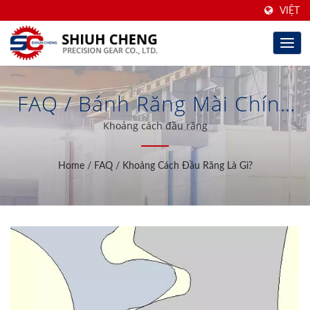
VIỆT
FAQ / Bánh Răng Mài Chính
Xác Cao Dựa Trên Đài Loan
Khoảng cách đầu răng
& Bộ Tăng/giảm Tốc Bánh
Home
/
FAQ
/
Khoảng Cách Đầu Răng Là Gì?
Răng Trong 40 Năm | Shiuh
Cheng Precision Gear Co.,
Ltd.