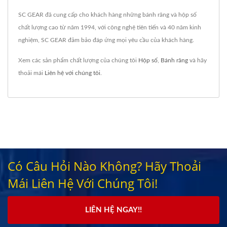
SC GEAR đã cung cấp cho khách hàng những bánh răng và hộp số
chất lượng cao từ năm 1994, với công nghệ tiên tiến và 40 năm kinh
nghiệm, SC GEAR đảm bảo đáp ứng mọi yêu cầu của khách hàng.
Xem các sản phẩm chất lượng của chúng tôi
Hộp số
,
Bánh răng
và hãy
thoải mái
Liên hệ với chúng tôi
.
Có Câu Hỏi Nào Không? Hãy Thoải
Mái Liên Hệ Với Chúng Tôi!
LIÊN HỆ NGAY!!