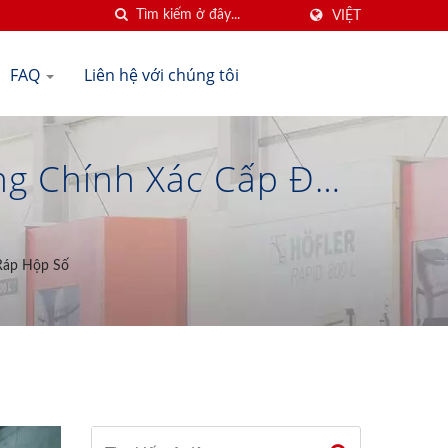
VIỆT
FAQ
Liên hệ với chúng tôi
ng Chính Xác Cấp Độ
ear Co., Ltd.
Ráp Hộp Số