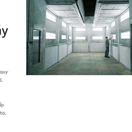
áy
 quy
ố,
ắp
ho.
Thuật Đảo Ngược Bánh
Bánh Răng Tùy Chỉn