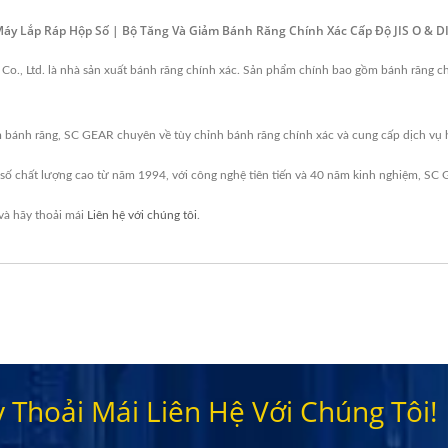
Lắp Ráp Hộp Số | Bộ Tăng Và Giảm Bánh Răng Chính Xác Cấp Độ JIS O & DIN4
 Co., Ltd. là nhà sản xuất bánh răng chính xác. Sản phẩm chính bao gồm bánh răng 
m bánh răng, SC GEAR chuyên về tùy chỉnh bánh răng chính xác và cung cấp dịch vụ h
ố chất lượng cao từ năm 1994, với công nghệ tiên tiến và 40 năm kinh nghiệm, SC
và hãy thoải mái
Liên hệ với chúng tôi
.
Thoải Mái Liên Hệ Với Chúng Tôi!