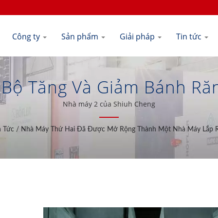
Công ty
Sản phẩm
Giải pháp
Tin tức
 / Bộ Tăng Và Giảm Bánh Ră
 | Shiuh Cheng Precision G
Nhà máy 2 của Shiuh Cheng
n Tức
/
Nhà Máy Thứ Hai Đã Được Mở Rộng Thành Một Nhà Máy Lắp 