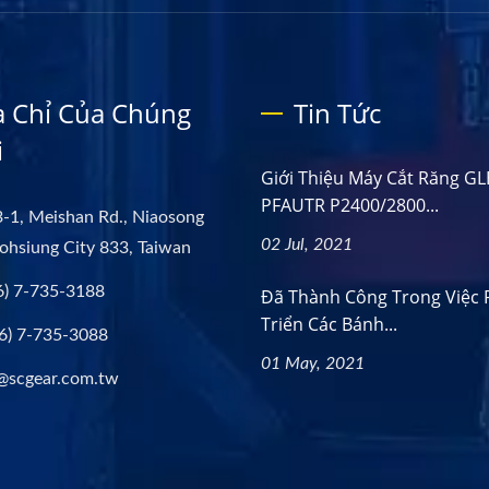
a Chỉ Của Chúng
Tin Tức
i
Giới Thiệu Máy Cắt Răng G
PFAUTR P2400/2800...
-1, Meishan Rd., Niaosong
02 Jul, 2021
aohsiung City 833, Taiwan
6) 7-735-3188
Đã Thành Công Trong Việc 
Triển Các Bánh...
6) 7-735-3088
01 May, 2021
@scgear.com.tw