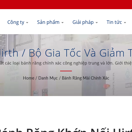
Công ty
Sản phẩm
Giải pháp
Tin tức
irth / Bộ Gia Tốc Và Giảm
c DIN4 | Shiuh Cheng Preci
t các loại bánh răng chính xác công nghiệp trung và lớn. Giới thi
trên thế giới.
Home
/
Danh Mục
/
Bánh Răng Mài Chính Xác