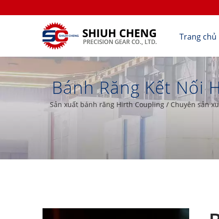
Trang chủ
Bánh Răng Kết Nối H
Xác Cấp JIS O & Đứ
Sản xuất bánh răng Hirth Coupling / Chuyên sản xuấ