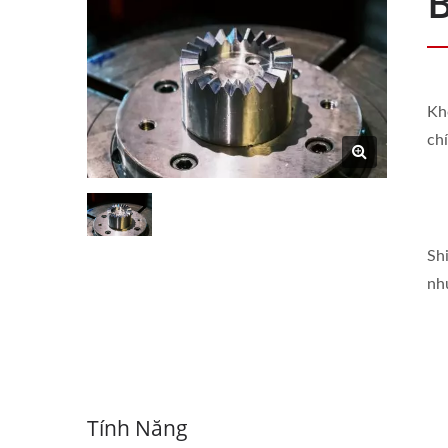
Kh
ch
Sh
nh
Tính Năng