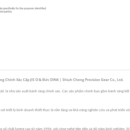
ng Chính Xác Cấp JIS O & Đức DIN4 | Shiuh Cheng Precision Gear Co., Ltd.
Ltd. là nhà sản xuất bánh răng chính xác. Các sản phẩm chính bao gồm bánh răng kết 
i triết lý kinh doanh thiết thực là nền tảng và khả năng nghiên cứu và phát triển vữ
p số chất lượng cao từ năm 1994, với công nghệ tiên tiến và 40 năm kinh nghiệm, 