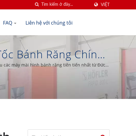
VIỆT
FAQ
Liên hệ với chúng tôi
 Tốc Bánh Răng Chính
sion Gear Co., Ltd.
ệu các máy mài hình bánh răng tiên tiến nhất từ Đức