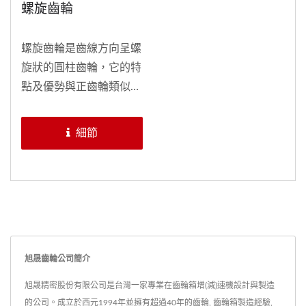
螺旋齒輪
螺旋齒輪是齒線方向呈螺
旋狀的圓柱齒輪，它的特
點及優勢與正齒輪類似，
但當有較高轉速的需求，
螺旋齒輪是一個更好的選
細節
項。 與正齒輪相比，螺
旋齒輪有更佳的齒強度與
更高的承載力。另外，...
旭晟齒輪公司簡介
旭晟精密股份有限公司是台灣一家專業在齒輪箱增(減)速機設計與製造
的公司。成立於西元1994年並擁有超過40年的齒輪, 齒輪箱製造經驗,