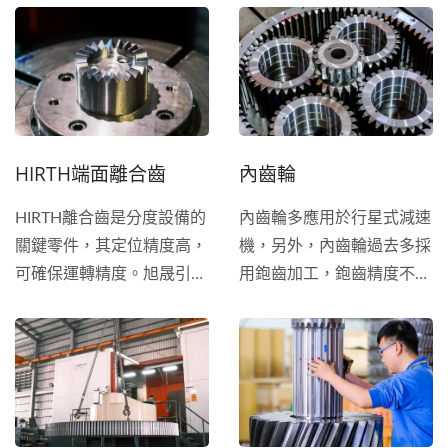
是一個更好的選項。 與正
無異音。此類齒輪的軸承多
齒輪相比，螺旋齒輪有更佳
會使用巴式合金。
的齒強度與更高的承載力。
另外，...
HIRTH端面離合齒
內齒輪
HIRTH離合齒是分度設備的
內齒輪多應用於行星式減速
關鍵零件，其定位精度高，
機，另外，內齒輪過去多採
可確保運轉精度。旭晟引進
用鉋齒加工，鉋齒精度不佳
德國齒研機，可滿足客戶對
無法滿足客戶對精密齒輪的
高精密離合齒輪的需求。離
需求；為此，旭晟引進多台
合齒使用高級鋼材，硬度
德國內齒輪研磨機，針對內
高，耐衝擊，廣泛應用於刀
齒輪熱處理後的變形，可透
塔、CNC鑽孔攻牙機以及各
過齒研後可提升精度、增加
種角度定位裝置…等等，產
強度、消除噪音。