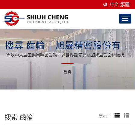
中文 (繁體)
搜尋 齒輪 | 旭晟精密股份有限
公司
專攻中大型工業用精密齒輪，以世界最先進德國成型齒面研磨機加
工。
首頁
搜索 齒輪
展示：