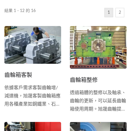
結果 1 - 12 的 16
1
2
齒輪箱客製
齒輪箱整修
依據客戶需求客製齒輪增/
透過箱體的整修以及軸承、
減速機，旭晟客製齒輪箱應
齒輪的更新，可以延長齒輪
用各種產業如鋼鐵業、石化
箱使用周期。旭晟齒輪提供
業、發電廠…等等。旭晟擁
服務從攜出拆解、舊品檢
有豐富製造經驗且使用先進
查、規格逆向、新品組裝、
德國齒研機，幫助客戶成功