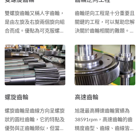
聯軸器。 旭晟齒輪希望成
為您客製齒輪的夥伴，憑藉
雙螺旋齒輪又稱人字齒輪，
齒輪逆向工程是十分重要且
我們多年的專業經驗，做為
是由左旋及右旋兩個旋向組
關鍵的工程，可以幫助您解
您可以信賴的客製齒輪供應
合而成。優點為可克服螺旋
決關於齒輪相關的難題。當
商。
齒輪的軸向推力，常應用於
您需要更換新的齒輪，但原
高轉速或大扭矩齒輪組。而
廠已無販售或是手上沒有圖
其製作，需要相當專業的技
面，旭晟使用先進的量測設
術，才能將誤差控制於範圍
備與檢查工具，可以生產出
內，否則將產生異音、並大
與您提供之樣品百分百相同
幅縮短產品壽命。旭晟擁有
的齒輪。
豐富製造雙螺旋齒輪經驗，
螺旋齒輪
高速齒輪
深受客戶長期信賴。
螺旋齒輪是齒線方向呈螺旋
旭晟最高轉速齒輪實績為
狀的圓柱齒輪，它的特點及
38591rpm，高速齒輪的齒
優勢與正齒輪類似，但當有
精度齒型、齒線、齒線皆須
較高轉速的需求，螺旋齒輪
達DIN4級，方能運轉順暢