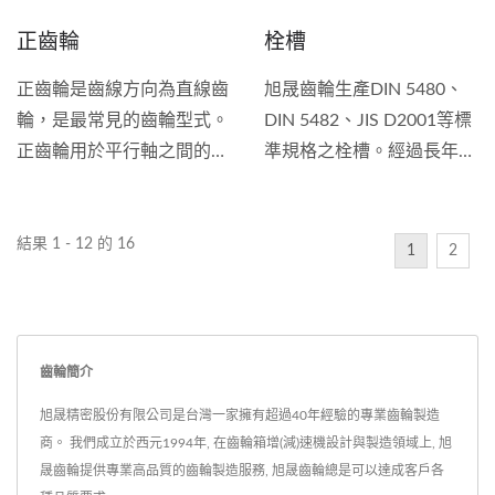
品精度高、品質穩定，優
正齒輪
栓槽
良，深得業界肯定與信任。
我們接受各式量產規格之離
正齒輪是齒線方向為直線齒
旭晟齒輪生產DIN 5480、
合齒訂製外，以滿足不同海
輪，是最常見的齒輪型式。
DIN 5482、JIS D2001等標
內外買主的需求。
正齒輪用於平行軸之間的傳
準規格之栓槽。經過長年的
動，據有高效率特性且可傳
加工經驗，我們有豐富的知
遞極大動力。旭晟齒輪專精
識與專業製造任何領域的外
於製造不同尺寸與領域的高
栓槽與內栓槽。...
結果 1 - 12 的 16
1
2
精度、高品質齒輪。我們使
用精密的研磨程序加工齒輪
我們的精密研磨正齒輪可以
達到高精度要求，可達
齒輪簡介
DIN4級(JIS0級)，我們有不
旭晟精密股份有限公司是台灣一家擁有超過40年經驗的專業齒輪製造
同尺寸大小的新型齒面研磨
商。 我們成立於西元1994年, 在齒輪箱增(減)速機設計與製造領域上, 旭
機，以符合客戶對品質與交
晟齒輪提供專業高品質的齒輪製造服務, 旭晟齒輪總是可以達成客戶各
期的需求。