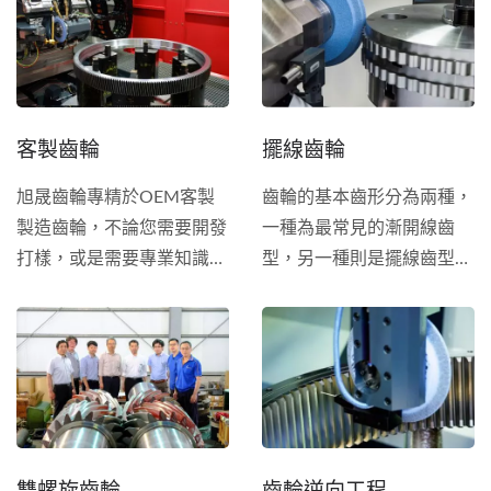
咬合試驗、空載試車、直到
落實進口齒輪箱國產化，不
噴漆交貨。我們有豐富的經
需面對歐美日等進口齒輪箱
驗整修各式齒輪箱，歡迎立
交期冗長、售價高昂之難
即與我們聯絡討論您的需
處。本公司會協助與客戶討
求。
客製齒輪
擺線齒輪
論齒輪箱的轉速、扭力、所
需馬力、負載、減速比及其
旭晟齒輪專精於OEM客製
齒輪的基本齒形分為兩種，
他規格，並協助客戶縮短開
製造齒輪，不論您需要開發
一種為最常見的漸開線齒
發時間，達到使用壽命長跟
打樣，或是需要專業知識協
型，另一種則是擺線齒型。
性能佳，無論是平行軸、直
助，旭晟齒輪的團隊可以立
擺線齒輪於工業上多應用於
交軸、行星式齒輪箱，憑藉
即支援。 我們可加工齒輪
機器人手臂關節與自動化設
著旭晟的製造經驗，可以提
的最大外徑是3200mm，模
備，因應未來自動化時代，
供一個低噪音、穩定的訂製
數最大達50。業務內容包含
旭晟導入德國齒研機，滿足
齒輪箱。
正齒輪、螺旋齒輪、雙螺旋
客戶對高精度擺線齒輪的需
齒輪、內齒輪、高速齒輪、
求。
栓槽、擺線齒輪、HIRTH齒
雙螺旋齒輪
齒輪逆向工程